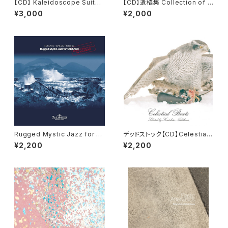
【CD】 Kaleidoscope Suite
【CD】遺稿集 Collection of U
2 / Kenichiro Nishihara
nderground Drum Breaks /
¥3,000
¥2,000
高橋ケ無
Rugged Mystic Jazz for T
デッドストック【CD】Celestial
ALISKER デッドストック
Beats selected by Kenichi
¥2,200
¥2,200
ro Nishihara