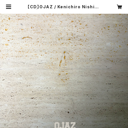
【CD】OJAZ / Kenichiro Nishiha
ra | Jazcrafts official online
shop