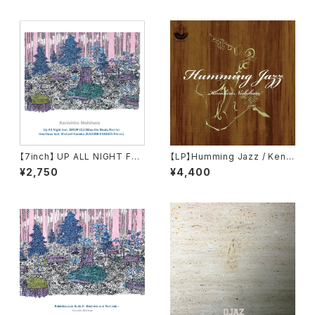
【7inch】 UP ALL NIGHT FEA
【LP】Humming Jazz / Kenic
T. SIRUP (DJ MITSU THE B
hiro Nishihara
¥2,750
¥4,400
EATS REMIX) / KENICHIRO
NISHIHARA