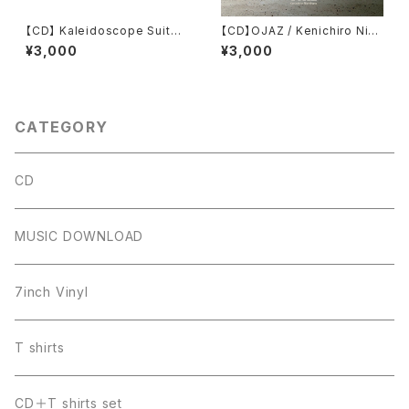
【CD】 Kaleidoscope Suite
【CD】OJAZ / Kenichiro Nish
2 / Kenichiro Nishihara
ihara
¥3,000
¥3,000
CATEGORY
CD
MUSIC DOWNLOAD
7inch Vinyl
T shirts
CD＋T shirts set