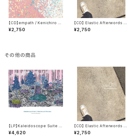
【CD】empath / Kenichiro Ni
【CD】 Elastic Afterwords /
shihara
Kenichiro Nishihara
¥2,750
¥2,750
その他の商品
【LP】Kaleidoscope Suite 2
【CD】 Elastic Afterwords /
/ Kenichiro Nishihara
Kenichiro Nishihara
¥4,620
¥2,750