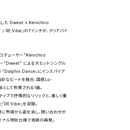
weet × Kenichiro
て / RE:Vibe」の7インチが、クリアバイ
ューサー"Kenichiro
ッパー"Dweet" による大ヒットシングル
l 「Dolphin Dance」にインスパイア
妙なビートを融合、国産Lo-
の大名曲として称賛される1曲。
ジティブで抒情的なリリックと、美しく優
RE:Vibe」を収録。
時に市場から姿を消し、問い合わせが
バイナル特別仕様で奇跡の再発。