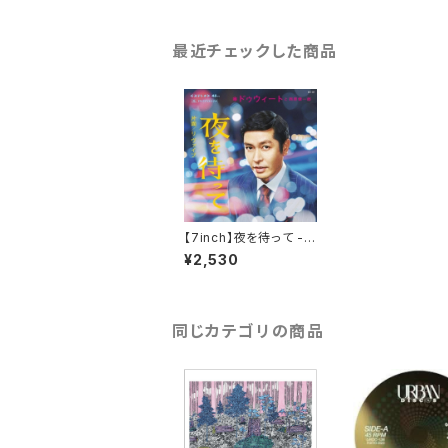
最近チェックした商品
【7inch】夜を待って -
RE:Vibe - Clear Viny
¥2,530
l / Dweet & Kenichir
o Nishihara
同じカテゴリの商品