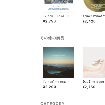
【7inch】 UP ALL NIG
【7inch】What 
HT FEAT. SIRUP (DJ
on't Do For Lo
¥2,750
¥2,420
MITSU THE BEATS
at Ryuto Kasa
REMIX) / KENICHIRO
(MURO Re-edit
NISHIHARA
ove Theme Fr
partacus (Keni
Nishihara Rem
その他の商品
【7inch】my leaving f
【CD】the quiet
eat.mabanua - my l
en / Kose Nor
¥2,200
¥2,750
eaving feat.mabanu
a -ESNO Remix- / K
enichiro Nishihara
CATEGORY