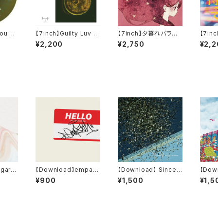
You W
【7inch】Guilty Luv (K
【7inch】夕暮れパラレ
【7in
ve fe
enichiro Nishihara R
リズム / ESNO
RE:Vibe / D
¥2,200
¥2,750
¥2,2
hara
emix)
enich
) / L
om S
chiro
ix)
 gard
【Download】empath
【Download】 Sincer
【Down
iko
Instrumental / Kenic
ely... (2024 Wax Alc
us (2
¥900
¥1,500
¥1,5
hiro Nishihara =16bi
hemy Remastered)
my R
t 44.1khz WAV Files
16bit44.1kHz
bit44
from Original Maste
r= ※特典あり