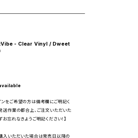
ibe - Clear Vinyl / Dweet
a
available
araのサインをご希望の方は備考欄にご明記く
発送作業の都合上、ご注文いただいた
ずお忘れなきようご明記ください！】
時購入いただいた場合は発売日以降の