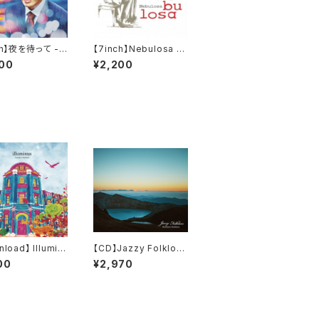
ch】夜を待って -
【7inch】Nebulosa /
weet & K
Kenichiro Nishihara
00
¥2,200
iro Nishihara
load】 Illumin
【CD】Jazzy Folklore
024 Wax Alche
/ Kenichiro Nishihar
00
¥2,970
emastered) 16
a
.1kHz