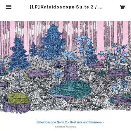
【LP】Kaleidoscope Suite 2 / K
enichiro Nishihara | Jazcraft
s official online shop