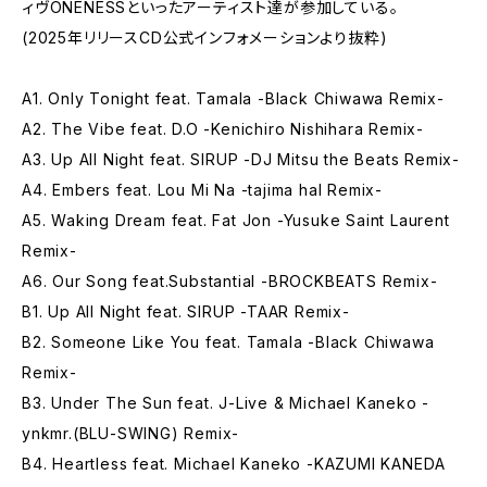
ィヴONENESSといったアーティスト達が参加している。
(2025年リリースCD公式インフォメーションより抜粋)
A1. Only Tonight feat. Tamala -Black Chiwawa Remix-
A2. The Vibe feat. D.O -Kenichiro Nishihara Remix-
A3. Up All Night feat. SIRUP -DJ Mitsu the Beats Remix-
A4. Embers feat. Lou Mi Na -tajima hal Remix-
A5. Waking Dream feat. Fat Jon -Yusuke Saint Laurent
Remix-
A6. Our Song feat.Substantial -BROCKBEATS Remix-
B1. Up All Night feat. SIRUP -TAAR Remix-
B2. Someone Like You feat. Tamala -Black Chiwawa
Remix-
B3. Under The Sun feat. J-Live & Michael Kaneko -
ynkmr.(BLU-SWING) Remix-
B4. Heartless feat. Michael Kaneko -KAZUMI KANEDA