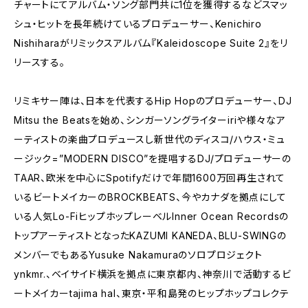
チャートにてアルバム・ソング部門共に1位を獲得するなどスマッ
シュ・ヒットを長年続けているプロデューサー、Kenichiro
Nishiharaがリミックスアルバム『Kaleidoscope Suite 2』をリ
リースする。
リミキサー陣は、日本を代表するHip Hopのプロデューサー、DJ
Mitsu the Beatsを始め、シンガーソングライターiriや様々なア
ーティストの楽曲プロデュースし新世代のディスコ/ハウス・ミュ
ージック=”MODERN DISCO”を提唱するDJ/プロデューサーの
TAAR、欧米を中心にSpotifyだけで年間1600万回再生されて
いるビートメイカーのBROCKBEATS、今やカナダを拠点にして
いる人気Lo-FiヒップホップレーベルInner Ocean Recordsの
トップアーティストとなったKAZUMI KANEDA、BLU-SWINGの
メンバーでもあるYusuke Nakamuraのソロプロジェクト
ynkmr.、ベイサイド横浜を拠点に東京都内、神奈川で活動するビ
ートメイカーtajima hal、東京・平和島発のヒップホップコレクテ