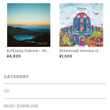
【LP】Jazzy Folklore - 10th
【Download】 Illuminus (202
anniv. Clear Vinyl / Kenichi
4 Wax Alchemy Remastere
¥4,620
¥1,500
ro Nishihara
d) 16bit44.1kHz
CATEGORY
CD
MUSIC DOWNLOAD