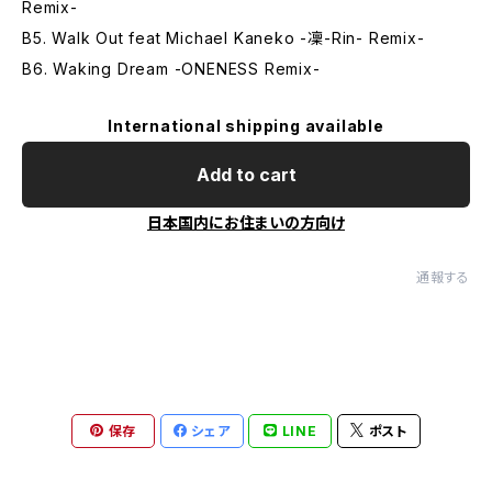
Remix-
B5. Walk Out feat Michael Kaneko -凜-Rin- Remix-
B6. Waking Dream -ONENESS Remix-
International shipping available
Add to cart
日本国内にお住まいの方向け
通報する
保存
シェア
LINE
ポスト