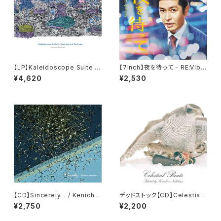
【LP】Kaleidoscope Suite 2
【7inch】夜を待って - RE:Vibe
/ Kenichiro Nishihara
- Clear Vinyl / Dweet & Ke
¥4,620
¥2,530
nichiro Nishihara
【CD】Sincerely… / Kenichir
デッドストック【CD】Celestial
o Nishihara
Beats selected by Kenichi
¥2,750
¥2,200
ro Nishihara